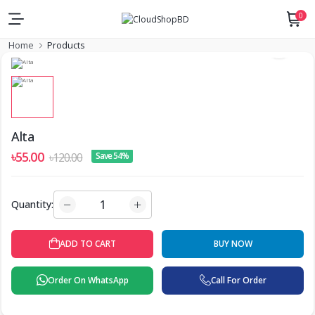
0
Home
Products
Alta
৳55.00
৳120.00
Save 54%
Quantity:
ADD TO CART
BUY NOW
Order On WhatsApp
Call For Order