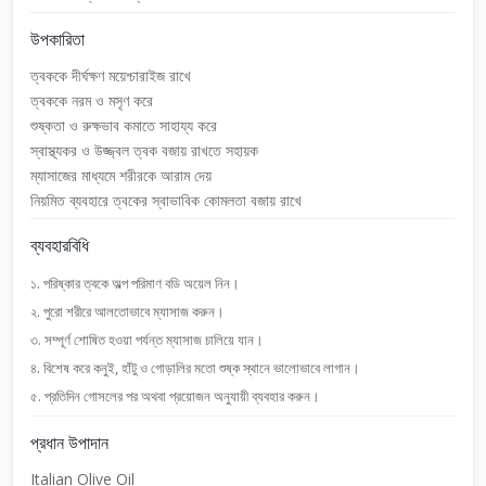
উপকারিতা
ত্বককে দীর্ঘক্ষণ ময়েশ্চারাইজ রাখে
ত্বককে নরম ও মসৃণ করে
শুষ্কতা ও রুক্ষভাব কমাতে সাহায্য করে
স্বাস্থ্যকর ও উজ্জ্বল ত্বক বজায় রাখতে সহায়ক
ম্যাসাজের মাধ্যমে শরীরকে আরাম দেয়
নিয়মিত ব্যবহারে ত্বকের স্বাভাবিক কোমলতা বজায় রাখে
ব্যবহারবিধি
১. পরিষ্কার ত্বকে অল্প পরিমাণ বডি অয়েল নিন।
২. পুরো শরীরে আলতোভাবে ম্যাসাজ করুন।
৩. সম্পূর্ণ শোষিত হওয়া পর্যন্ত ম্যাসাজ চালিয়ে যান।
৪. বিশেষ করে কনুই, হাঁটু ও গোড়ালির মতো শুষ্ক স্থানে ভালোভাবে লাগান।
৫. প্রতিদিন গোসলের পর অথবা প্রয়োজন অনুযায়ী ব্যবহার করুন।
প্রধান উপাদান
Italian Olive Oil