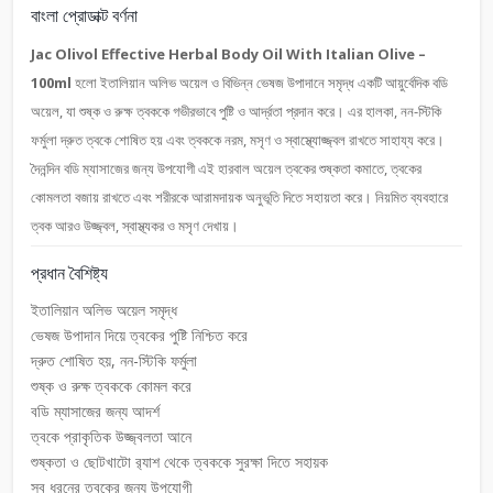
বাংলা প্রোডাক্ট বর্ণনা
Jac Olivol Effective Herbal Body Oil With Italian Olive –
100ml
হলো ইতালিয়ান অলিভ অয়েল ও বিভিন্ন ভেষজ উপাদানে সমৃদ্ধ একটি আয়ুর্বেদিক বডি
অয়েল, যা শুষ্ক ও রুক্ষ ত্বককে গভীরভাবে পুষ্টি ও আর্দ্রতা প্রদান করে। এর হালকা, নন-স্টিকি
ফর্মুলা দ্রুত ত্বকে শোষিত হয় এবং ত্বককে নরম, মসৃণ ও স্বাস্থ্যোজ্জ্বল রাখতে সাহায্য করে।
দৈনন্দিন বডি ম্যাসাজের জন্য উপযোগী এই হারবাল অয়েল ত্বকের শুষ্কতা কমাতে, ত্বকের
কোমলতা বজায় রাখতে এবং শরীরকে আরামদায়ক অনুভূতি দিতে সহায়তা করে। নিয়মিত ব্যবহারে
ত্বক আরও উজ্জ্বল, স্বাস্থ্যকর ও মসৃণ দেখায়।
প্রধান বৈশিষ্ট্য
ইতালিয়ান অলিভ অয়েল সমৃদ্ধ
ভেষজ উপাদান দিয়ে ত্বকের পুষ্টি নিশ্চিত করে
দ্রুত শোষিত হয়, নন-স্টিকি ফর্মুলা
শুষ্ক ও রুক্ষ ত্বককে কোমল করে
বডি ম্যাসাজের জন্য আদর্শ
ত্বকে প্রাকৃতিক উজ্জ্বলতা আনে
শুষ্কতা ও ছোটখাটো র‍্যাশ থেকে ত্বককে সুরক্ষা দিতে সহায়ক
সব ধরনের ত্বকের জন্য উপযোগী