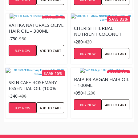
SAVE 21%
SAVE 33%
VATIKA NATURALS OLIVE
CHERISH HERBAL
HAIR OIL – 300ML
NUTRIENT COCONUT
৳750
৳950
OIL HAIR- 200ML
৳280
৳420
BUY NOW
ADD TO CART
BUY NOW
ADD TO CART
SAVE 15%
SAVE 21%
RAIP R3 ARGAN HAIR OIL
SKIN CAFE ROSEMARY
– 100ML
ESSENTIAL OIL (100%
৳950
৳1,200
NATURAL)
৳340
৳400
BUY NOW
ADD TO CART
BUY NOW
ADD TO CART