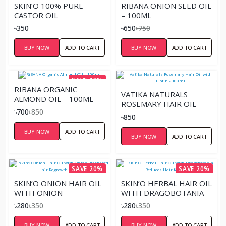
SKIN’O 100% PURE
RIBANA ONION SEED OIL
CASTOR OIL
– 100ML
৳350
৳650
৳750
BUY NOW
ADD TO CART
BUY NOW
ADD TO CART
SAVE 18%
RIBANA ORGANIC
VATIKA NATURALS
ALMOND OIL – 100ML
ROSEMARY HAIR OIL
৳700
৳850
WITH BIOTIN - 300ML
৳850
BUY NOW
ADD TO CART
BUY NOW
ADD TO CART
SAVE 20%
SAVE 20%
SKIN’O ONION HAIR OIL
SKIN’O HERBAL HAIR OIL
WITH ONION
WITH DRAGOBOTANIA
BLACKSEED HAIR
REDUCES HAIR FALL-
৳280
৳350
৳280
৳350
REGROWTH OIL 100ML
100ML
BUY NOW
ADD TO CART
BUY NOW
ADD TO CART