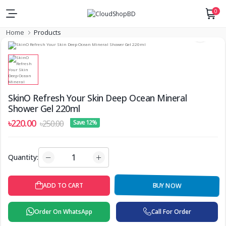
0
Home
Products
SkinO Refresh Your Skin Deep Ocean Mineral
Shower Gel 220ml
৳220.00
৳250.00
Save 12%
Quantity:
ADD TO CART
BUY NOW
Order On WhatsApp
Call For Order