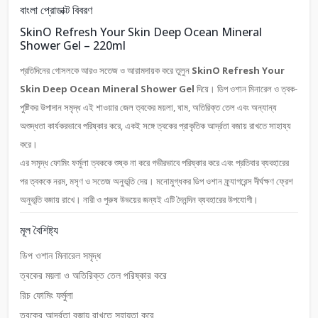
বাংলা প্রোডাক্ট বিবরণ
SkinO Refresh Your Skin Deep Ocean Mineral
Shower Gel – 220ml
প্রতিদিনের গোসলকে আরও সতেজ ও আরামদায়ক করে তুলুন
SkinO Refresh Your
Skin Deep Ocean Mineral Shower Gel
দিয়ে। ডিপ ওশান মিনারেল ও ত্বক-
পুষ্টিকর উপাদান সমৃদ্ধ এই শাওয়ার জেল ত্বকের ময়লা, ঘাম, অতিরিক্ত তেল এবং অন্যান্য
অশুদ্ধতা কার্যকরভাবে পরিষ্কার করে, একই সঙ্গে ত্বকের প্রাকৃতিক আর্দ্রতা বজায় রাখতে সাহায্য
করে।
এর সমৃদ্ধ ফোমিং ফর্মুলা ত্বককে শুষ্ক না করে গভীরভাবে পরিষ্কার করে এবং প্রতিবার ব্যবহারের
পর ত্বককে নরম, মসৃণ ও সতেজ অনুভূতি দেয়। মনোমুগ্ধকর ডিপ ওশান ফ্র্যাগরেন্স দীর্ঘক্ষণ ফ্রেশ
অনুভূতি বজায় রাখে। নারী ও পুরুষ উভয়ের জন্যই এটি দৈনন্দিন ব্যবহারের উপযোগী।
মূল বৈশিষ্ট্য
ডিপ ওশান মিনারেল সমৃদ্ধ
ত্বকের ময়লা ও অতিরিক্ত তেল পরিষ্কার করে
রিচ ফোমিং ফর্মুলা
ত্বকের আর্দ্রতা বজায় রাখতে সহায়তা করে