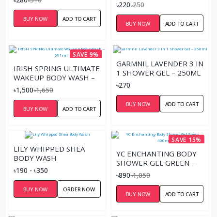
SOOTHING SHOWER
৳220
৳250
GEL – 220ML
BUY NOW
ADD TO CART
BUY NOW
ADD TO CART
SAVE 9%
GARMNIL LAVENDER 3 IN
IRISH SPRING ULTIMATE
1 SHOWER GEL – 250ML
WAKEUP BODY WASH –
৳270
591ML
৳1,500
৳1,650
BUY NOW
ADD TO CART
BUY NOW
ADD TO CART
SAVE 15%
LILY WHIPPED SHEA
YC ENCHANTING BODY
BODY WASH
SHOWER GEL GREEN –
৳190 - ৳350
400ML
৳890
৳1,050
BUY NOW
ORDER NOW
BUY NOW
ADD TO CART