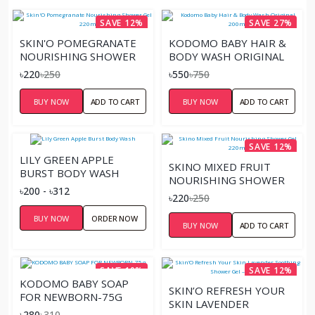
SAVE 12%
SAVE 27%
SKIN'O POMEGRANATE
KODOMO BABY HAIR &
NOURISHING SHOWER
BODY WASH ORIGINAL
GEL 220ML
200ML
৳220
৳250
৳550
৳750
BUY NOW
ADD TO CART
BUY NOW
ADD TO CART
SAVE 12%
LILY GREEN APPLE
SKINO MIXED FRUIT
BURST BODY WASH
NOURISHING SHOWER
৳200 - ৳312
GEL 220ML
৳220
৳250
BUY NOW
ORDER NOW
BUY NOW
ADD TO CART
SAVE 10%
SAVE 12%
KODOMO BABY SOAP
SKIN’O REFRESH YOUR
FOR NEWBORN-75G
SKIN LAVENDER
৳280
৳310