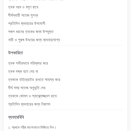
ত্বক নরম ও মসৃণ রাখে
দীর্ঘস্থায়ী সতেজ সুগন্ধ
প্রতিদিন ব্যবহারের উপযোগী
সকল ধরনের ত্বকের জন্য উপযুক্ত
নারী ও পুরুষ উভয়ের জন্য ব্যবহারযোগ্য
উপকারিতা
ত্বক গভীরভাবে পরিষ্কার করে
ত্বক শুষ্ক হতে দেয় না
ত্বককে হাইড্রেটেড রাখতে সাহায্য করে
দীর্ঘ সময় সতেজ অনুভূতি দেয়
ত্বককে কোমল ও স্বাস্থ্যোজ্জ্বল রাখে
প্রতিদিন ব্যবহারের জন্য নিরাপদ
ব্যবহারবিধি
১. প্রথমে শরীর ভালোভাবে ভিজিয়ে নিন।