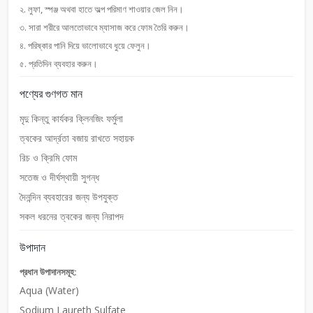
২. লুফা, স্পঞ্জ অথবা হাতে অল্প পরিমাণ শাওয়ার জেল নিন।
৩. সারা শরীরে আলতোভাবে ম্যাসাজ করে ফোম তৈরি করুন।
৪. পরিষ্কার পানি দিয়ে ভালোভাবে ধুয়ে ফেলুন।
৫. প্রতিদিন ব্যবহার করুন।
পণ্যের গুণগত মান
মৃদু কিন্তু কার্যকর ক্লিনজিং ফর্মুলা
ত্বকের আর্দ্রতা বজায় রাখতে সহায়ক
রিচ ও ক্রিমি ফোম
সতেজ ও দীর্ঘস্থায়ী সুগন্ধ
দৈনন্দিন ব্যবহারের জন্য উপযুক্ত
সকল ধরনের ত্বকের জন্য নিরাপদ
উপাদান
প্রধান উপাদানসমূহ:
Aqua (Water)
Sodium Laureth Sulfate