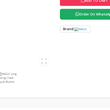
ADD TO CART
Order On WhatsA
Brand: