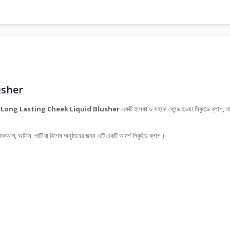
usher
Long Lasting Cheek Liquid Blusher
একটি হালকা ও সহজে ব্লেন্ড হওয়া লিকুইড ব্লাশ, যা
্দিন মেকআপ, অফিস, পার্টি বা বিশেষ অনুষ্ঠানের জন্য এটি একটি আদর্শ লিকুইড ব্লাশ।