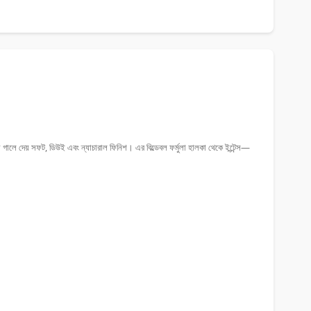
 গালে দেয় সফট, ডিউই এবং ন্যাচারাল ফিনিশ। এর বিল্ডেবল ফর্মুলা হালকা থেকে ইন্টেন্স—