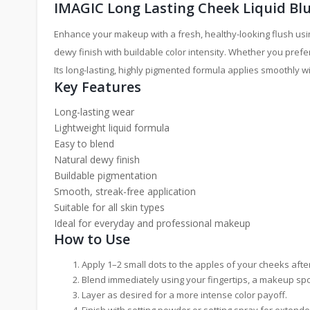
IMAGIC Long Lasting Cheek Liquid Bl
Enhance your makeup with a fresh, healthy-looking flush usi
dewy finish with buildable color intensity. Whether you prefe
Its long-lasting, highly pigmented formula applies smoothly 
Key Features
Long-lasting wear
Lightweight liquid formula
Easy to blend
Natural dewy finish
Buildable pigmentation
Smooth, streak-free application
Suitable for all skin types
Ideal for everyday and professional makeup
How to Use
Apply 1–2 small dots to the apples of your cheeks aft
Blend immediately using your fingertips, a makeup spo
Layer as desired for a more intense color payoff.
Finish with setting powder or setting spray for extend