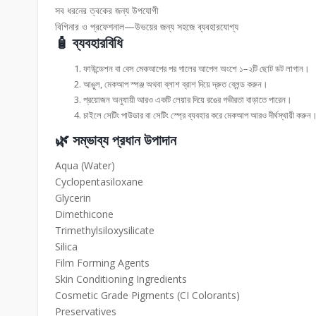
সব ধরনের ত্বকের জন্য উপযোগী
বিগিনার ও প্রফেশনাল—উভয়ের জন্য সহজে ব্যবহারযোগ্য
🧴 ব্যবহারবিধি
ফাউন্ডেশন বা বেস মেকআপের পর গালের আপেল অংশে ১–২টি ছোট ডট লাগান।
আঙুল, মেকআপ স্পঞ্জ অথবা ব্লাশ ব্রাশ দিয়ে দ্রুত ব্লেন্ড করুন।
প্রয়োজন অনুযায়ী আরও একটি লেয়ার দিয়ে রঙের গভীরতা বাড়াতে পারেন।
চাইলে সেটিং পাউডার বা সেটিং স্প্রে ব্যবহার করে মেকআপ আরও দীর্ঘস্থায়ী করুন
🌿 সম্ভাব্য প্রধান উপাদান
Aqua (Water)
Cyclopentasiloxane
Glycerin
Dimethicone
Trimethylsiloxysilicate
Silica
Film Forming Agents
Skin Conditioning Ingredients
Cosmetic Grade Pigments (CI Colorants)
Preservatives