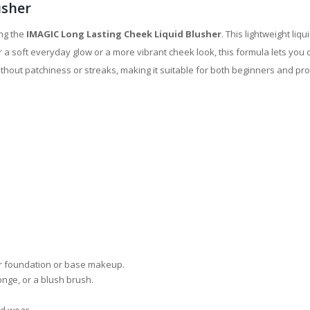
usher
ng the
IMAGIC Long Lasting Cheek Liquid Blusher
. This lightweight liq
r a soft everyday glow or a more vibrant cheek look, this formula lets you
without patchiness or streaks, making it suitable for both beginners and p
er foundation or base makeup.
nge, or a blush brush.
ed wear.