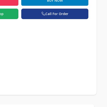
BUY NOW
pp
Call For Order