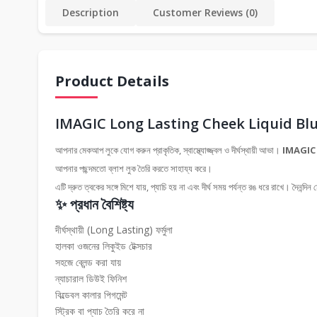
Description
Customer Reviews (0)
Product Details
IMAGIC Long Lasting Cheek Liquid Bl
আপনার মেকআপ লুকে যোগ করুন প্রাকৃতিক, স্বাস্থ্যোজ্জ্বল ও দীর্ঘস্থায়ী আভা।
IMAGIC 
আপনার পছন্দমতো ব্লাশ লুক তৈরি করতে সাহায্য করে।
এটি দ্রুত ত্বকের সঙ্গে মিশে যায়, প্যাচি হয় না এবং দীর্ঘ সময় পর্যন্ত রঙ ধরে রাখে। দৈনন
✨ প্রধান বৈশিষ্ট্য
দীর্ঘস্থায়ী (Long Lasting) ফর্মুলা
হালকা ওজনের লিকুইড টেক্সচার
সহজে ব্লেন্ড করা যায়
ন্যাচারাল ডিউই ফিনিশ
বিল্ডেবল কালার পিগমেন্ট
স্ট্রিক বা প্যাচ তৈরি করে না