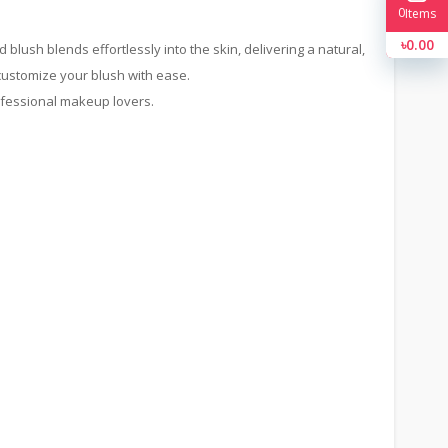
0
Items
৳0.00
uid blush blends effortlessly into the skin, delivering a natural,
 customize your blush with ease.
rofessional makeup lovers.