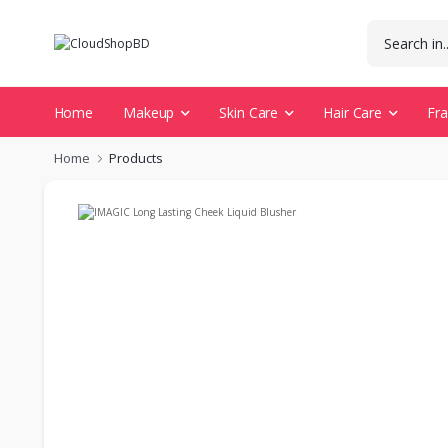
Home
Makeup
Skin Care
Hair Care
Fr
Home
Products