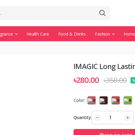
agrance
Health Care
Food & Drinks
Fashion
Home 
IMAGIC Long Lastin
৳280.00
৳350.00
S
Color:
Quantity: