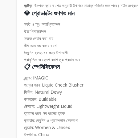
দ্রষ্টব্য:
উৎপাদন ব্যাচ বা শেড অনুযায়ী উপাদানে সামান্য পরিবর্তন হতে পারে। সঠিক তথ্
💎 প্রোডাক্টের গুণগত মান
সফট ও স্মুথ অ্যাপ্লিকেশন
উচ্চ পিগমেন্টেশন
সহজে লেয়ার করা যায়
দীর্ঘ সময় রঙ বজায় রাখে
দৈনন্দিন ব্যবহারের জন্য উপযোগী
প্রাকৃতিক ও ফ্রেশ ব্লাশ লুক প্রদান করে
📋 স্পেসিফিকেশন
ব্র্যান্ড: IMAGIC
পণ্যের ধরন: Liquid Cheek Blusher
ফিনিশ: Natural Dewy
কাভারেজ: Buildable
টেক্সচার: Lightweight Liquid
ত্বকের ধরন: সব ধরনের ত্বক
ব্যবহার: দৈনন্দিন ও প্রফেশনাল মেকআপ
জেন্ডার: Women & Unisex
উৎপত্তি: China