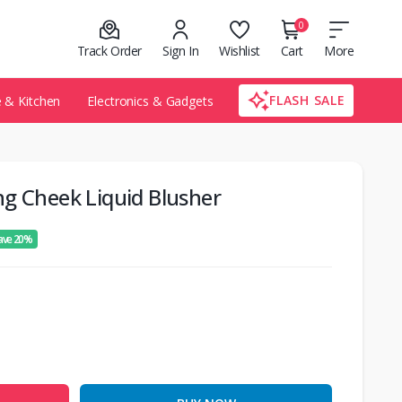
0
Track Order
Sign In
Wishlist
Cart
More
FLASH SALE
& Kitchen
Electronics & Gadgets
g Cheek Liquid Blusher
ave 20%